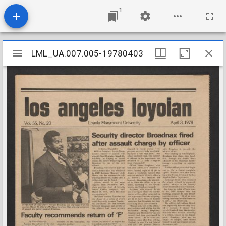
1
Mirador
LML_UA.007.005-19780403
LML_UA.007.005-19780403
viewer