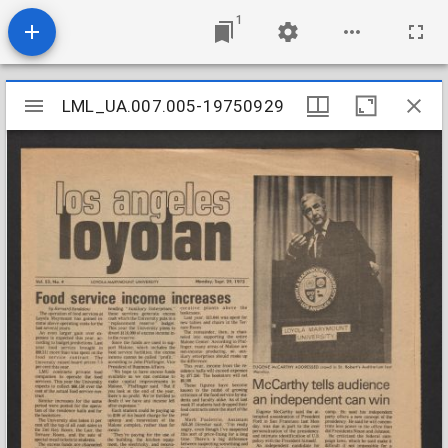
1
Mirador
LML_UA.007.005-19750929
LML_UA.007.005-19750929
viewer