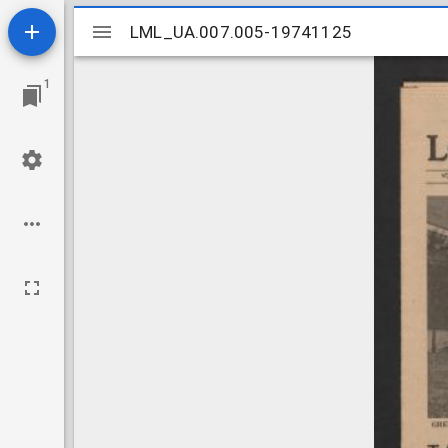
Mirador
LML_UA.007.005-19741125
LML_UA.007.005-19741125
viewer
1