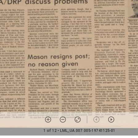
1 of 12
• LML_UA.007.005-19741125-01