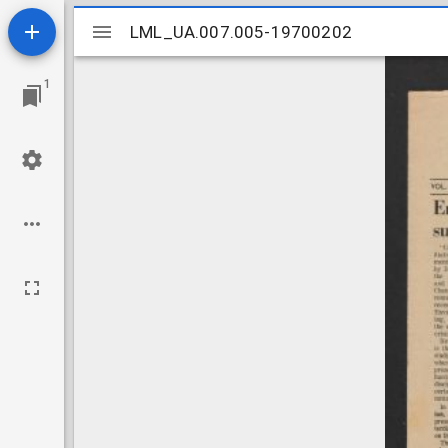
Mirador
LML_UA.007.005-19700202
LML_UA.007.005-19700202
viewer
1