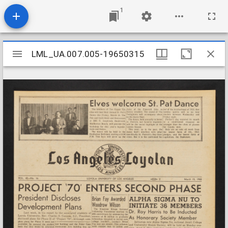
1
Mirador
LML_UA.007.005-19650315
LML_UA.007.005-19650315
viewer