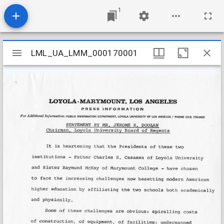
1
Mirador
LML_UA_LMM_000170001
LML_UA_LMM_000170001
viewer