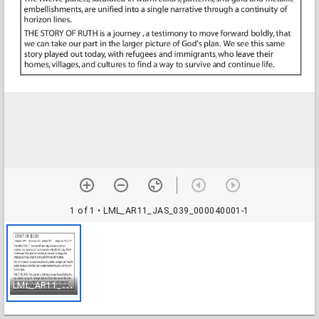
1 of 1
• LML_AR11_JAS_039_000040001-1
L
ML_AR11_JAS_039_000040001-1