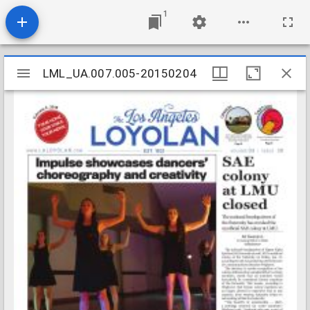
1
Mirador
LML_UA.007.005-20150204
LML_UA.007.005-20150204
viewer