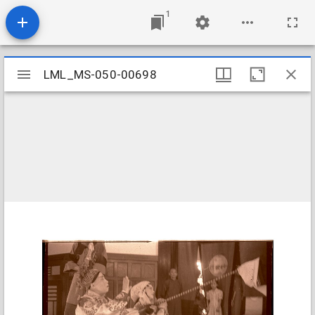
1
Mirador
LML_MS-050-00698
LML_MS-050-00698
viewer