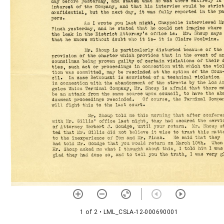
1 of 2
• LML_CSLA-12-000690001