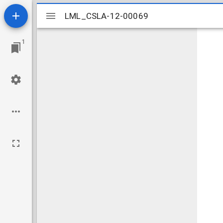
Mirador
LML_CSLA-12-00069
LML_CSLA-12-00069
viewer
1