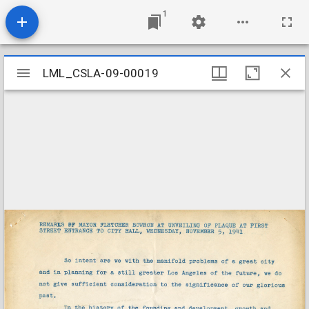
1
Mirador
LML_CSLA-09-00019
LML_CSLA-09-00019
viewer