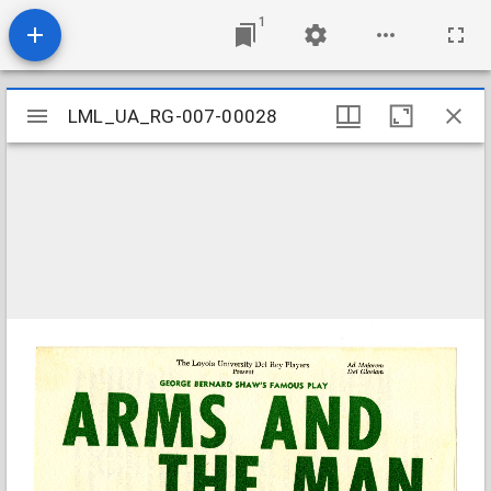
1
Mirador
LML_UA_RG-007-00028
LML_UA_RG-007-00028
viewer