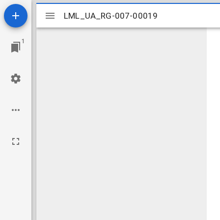
Mirador
LML_UA_RG-007-00019
LML_UA_RG-007-00019
viewer
1