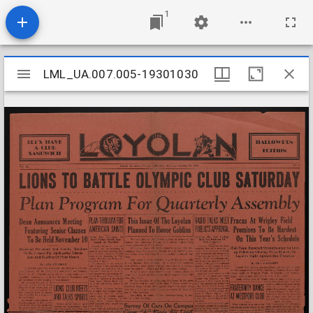
1
Mirador
LML_UA.007.005-19301030
LML_UA.007.005-19301030
viewer