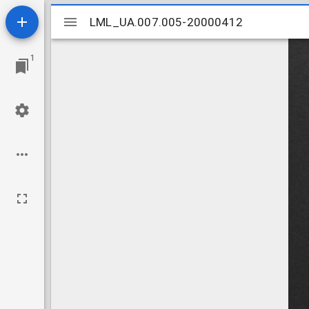
Mirador
LML_UA.007.005-20000412
LML_UA.007.005-20000412
viewer
1