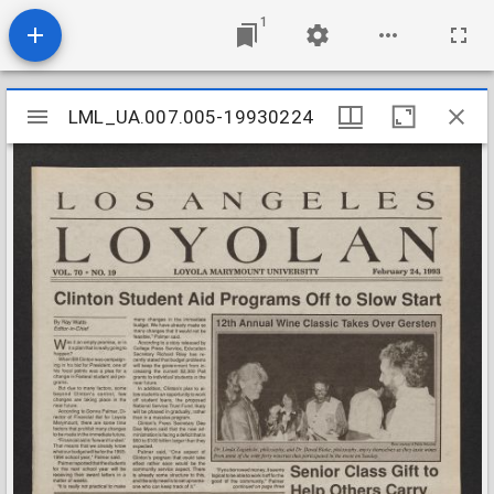
1
Mirador
LML_UA.007.005-19930224
LML_UA.007.005-19930224
viewer